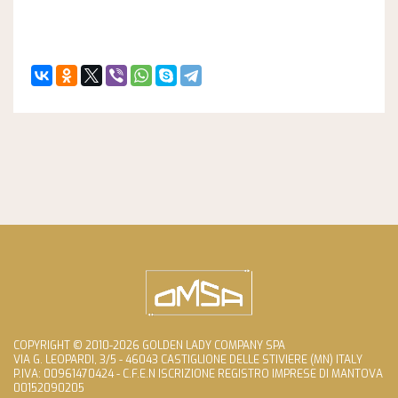
COPYRIGHT © 2010-2026 GOLDEN LADY COMPANY SPA
VIA G. LEOPARDI, 3/5 - 46043 CASTIGLIONE DELLE STIVIERE (MN) ITALY
P.IVA: 00961470424 - C.F.E.N ISCRIZIONE REGISTRO IMPRESE DI MANTOVA
00152090205