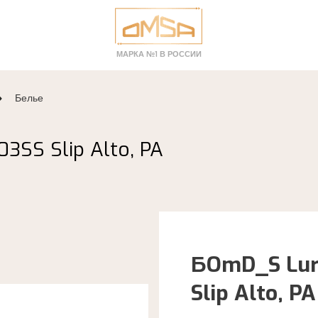
МАРКА №1 В РОССИИ
Белье
3SS Slip Alto, PA
БOmD_S Lur
Slip Alto, PA