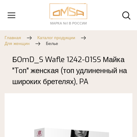
МАРКА №1 В РОССИИ
Главная
Каталог продукции
Для женщин
Белье
БOmD_S Wafle 1242-01SS Майка
"Toп" женская (топ удлиненный на
широких бретелях), PA