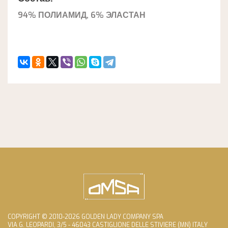
94% ПОЛИАМИД, 6% ЭЛАСТАН
COPYRIGHT © 2010-2026 GOLDEN LADY COMPANY SPA
VIA G. LEOPARDI, 3/5 - 46043 CASTIGLIONE DELLE STIVIERE (MN) ITALY