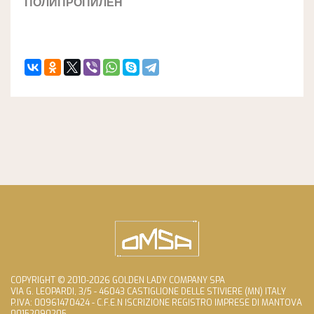
ПОЛИПРОПИЛЕН
COPYRIGHT © 2010-2026 GOLDEN LADY COMPANY SPA
VIA G. LEOPARDI, 3/5 - 46043 CASTIGLIONE DELLE STIVIERE (MN) ITALY
P.IVA: 00961470424 - C.F.E.N ISCRIZIONE REGISTRO IMPRESE DI MANTOVA
00152090205