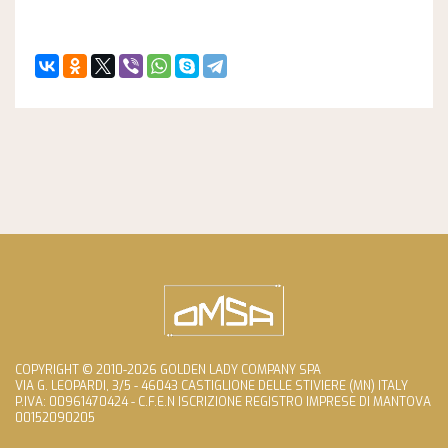
COPYRIGHT © 2010-2026 GOLDEN LADY COMPANY SPA
VIA G. LEOPARDI, 3/5 - 46043 CASTIGLIONE DELLE STIVIERE (MN) ITALY
P.IVA: 00961470424 - C.F.E.N ISCRIZIONE REGISTRO IMPRESE DI MANTOVA
00152090205